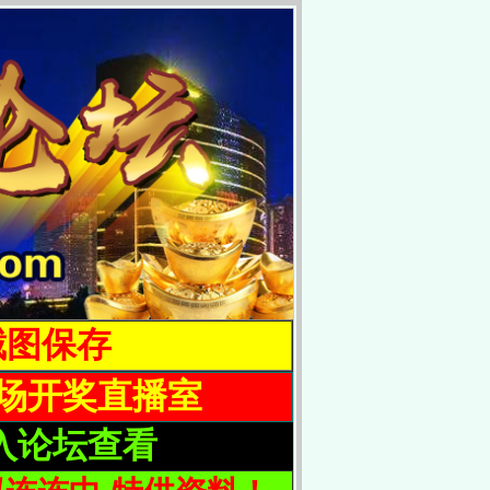
截图保存
现场开奖直播室
入论坛查看