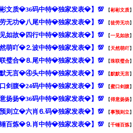
彬文质💎36码中特💎独家发表💎】💯
【
彬彬文质
劳无功💎八尾中特💎独家发表💎】💯
【
徒劳无功
见如故💎四行中特💎独家发表💎】💯
【
一见如故
然萌吖💎⒉波中特💎独家发表💎】💯
【
天然萌吖
联璧合💎⒏尾中特💎独家发表💎】💯
【
珠联璧合
默无言💎④头中特💎独家发表💎】💯
【
默默无言
口剑腹💎24码中特💎独家发表💎】💯
【
蜜口剑腹
意扬扬💎36码中特💎独家发表💎】💯
【
得意扬扬
预则立💎六肖⒍码💎独家发表💎】💯
【
事预则立
锤百炼💎⒐肖中特💎独家发表💎】💯
【
千锤百炼