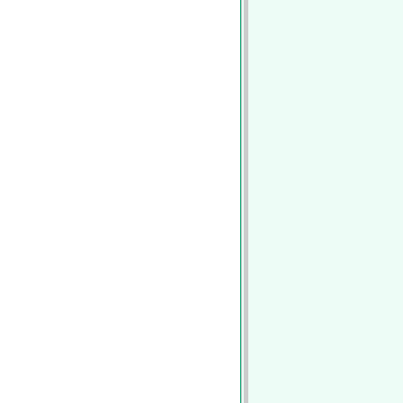
】
】
】
】
】
】
】
】
】
】