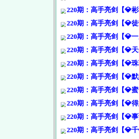
220期：高手亮剑【💎彬
220期：高手亮剑【💎徒
220期：高手亮剑【💎一
220期：高手亮剑【💎天
220期：高手亮剑【💎珠
220期：高手亮剑【💎默
220期：高手亮剑【💎蜜
220期：高手亮剑【💎得
220期：高手亮剑【💎事
220期：高手亮剑【💎千