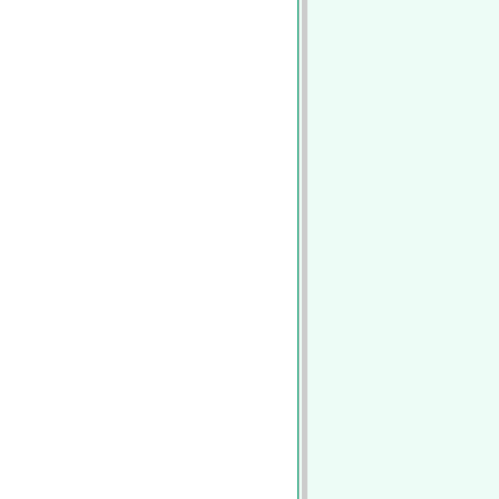
】
】
】
】
】
】
】
】