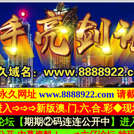
永久网址
www.8888922.com
请
入➩➩➩新版澳.门.六.合.彩◆
论坛【
期期②码连连公开中
】进